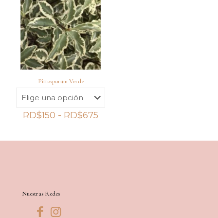
hasta
hast
RD$750
RD$6
Pittosporum Verde
Rango
RD$
150
-
RD$
675
de
precios:
desde
RD$150
hasta
RD$675
Nuestras Redes