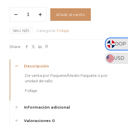
desde
RD$75
Pino
Añadir al carrito
Manzana
hasta
cantidad
RD$495
SKU:
N/D
Categoría:
Follaje
DOP
Share
USD
Descripción
De venta por Paquete/Medio Paquete o por
unidad de tallo.
Follaje.
Información adicional
Valoraciones
0