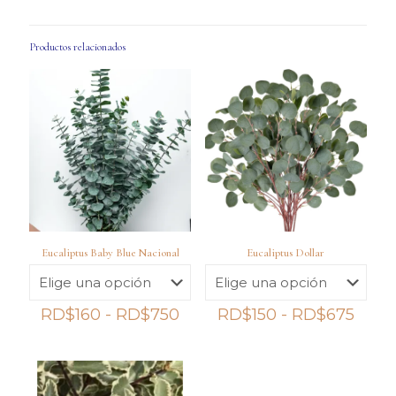
Productos relacionados
Eucaliptus Baby Blue Nacional
Eucaliptus Dollar
Rango
Rang
RD$
160
-
RD$
750
RD$
150
-
RD$
675
de
de
precios:
preci
desde
desd
RD$160
RD$1