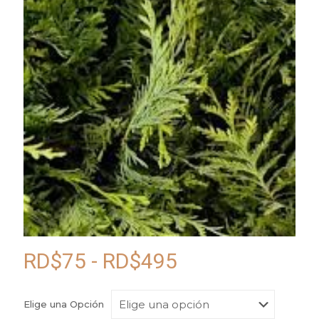
Rango
RD$
75
-
RD$
495
de
precios:
Elige una Opción