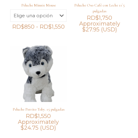
Peluche Minnie Mouse
Peluche Oso Café con Leche 11`5
pulgadas
RD$
1,750
Approximately
Rango
RD$
850
-
RD$
1,550
$
27.95
(USD)
de
precios:
desde
RD$850
hasta
RD$1,550
Peluche Perrito Toby. 15 pulgadas
RD$
1,550
Approximately
$
24.75
(USD)