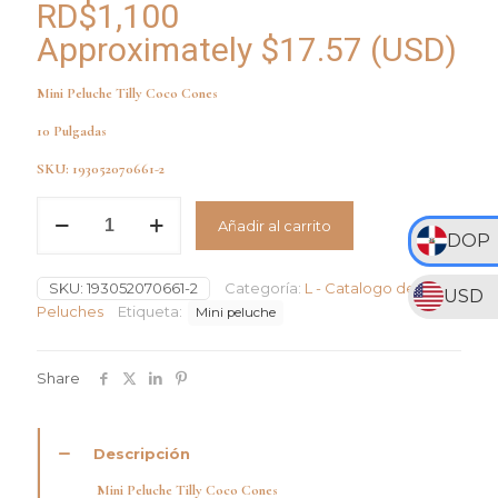
RD$
1,100
Approximately
$
17.57
(USD)
Mini Peluche Tilly Coco Cones
10 Pulgadas
SKU: 193052070661-2
Peluche
Añadir al carrito
Tilly
DOP
Coco
Cones
SKU:
193052070661-2
Categoría:
L - Catalogo de
R10
USD
pulgadas
Peluches
Etiqueta:
Mini peluche
cantidad
Share
Descripción
Mini Peluche Tilly Coco Cones