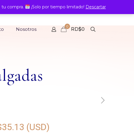
 tu compra.
¡Solo por tiempo limitado!
Descartar
0
to
Nosotros
RD$0
ulgadas
$
35.13
(USD)