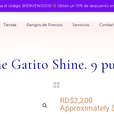
a el código: BIENVENIDO10
Obtén un 10% de descuento en
Tienda
Rangos de Precios
Servicios
Contac
e Gatito Shine. 9 p
RD$
2,200
Approximately