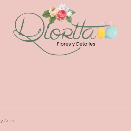
By
Artec