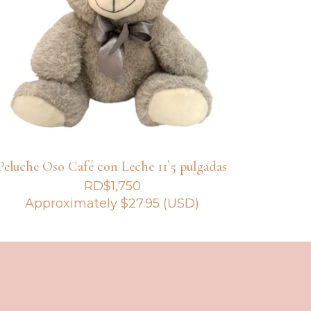
Peluche Oso Café con Leche 11`5 pulgadas
RD$
1,750
Approximately
$
27.95
(USD)