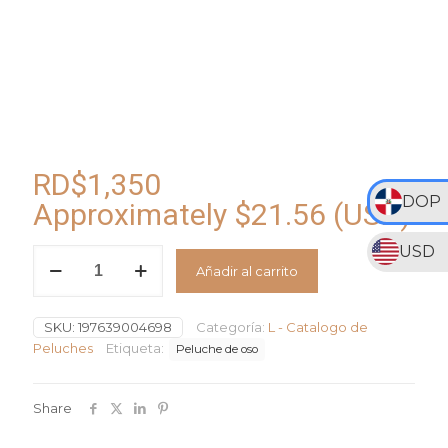
RD$
1,350
DOP
Approximately
$
21.56
(USD)
USD
Peluche
Añadir al carrito
Oso
Kiki.
10
SKU:
197639004698
Categoría:
L - Catalogo de
pulgadas
cantidad
Peluches
Etiqueta:
Peluche de oso
Share