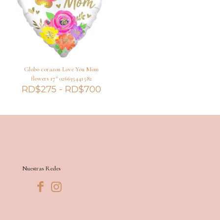
Globo corazon Love You Mom
flowers 17″ 026635441582
Rango
RD$
275
-
RD$
700
de
precios:
desde
RD$275
hasta
RD$700
Nuestras Redes