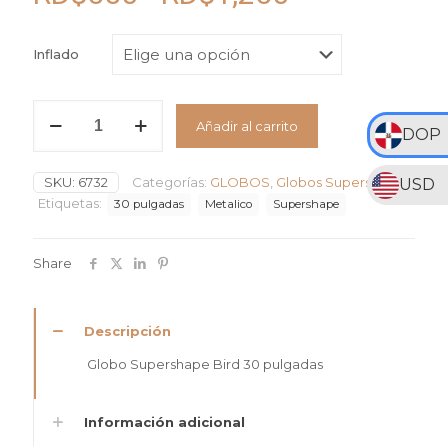
de
precios:
Inflado
desde
RD$550
Globo
Añadir al carrito
Supershape
DOP
hasta
Bird
RD$1,250
#30
SKU:
6732
Categorías:
GLOBOS
,
Globos Supershape
USD
cantidad
Etiquetas:
30 pulgadas
Metalico
Supershape
Share
Descripción
Globo Supershape Bird 30 pulgadas
Información adicional