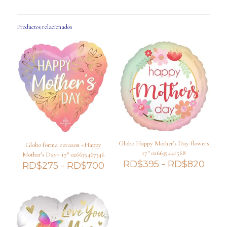
Productos relacionados
Globo Happy Mother’s Day flowers
Globo forma corazon «Happy
17″ 026635441568
Mother’s Day» 17″ 026635467346
Ran
RD$
395
-
RD$
820
Rango
RD$
275
-
RD$
700
de
de
preci
precios:
desd
desde
RD$
RD$275
hast
hasta
RD$
RD$700