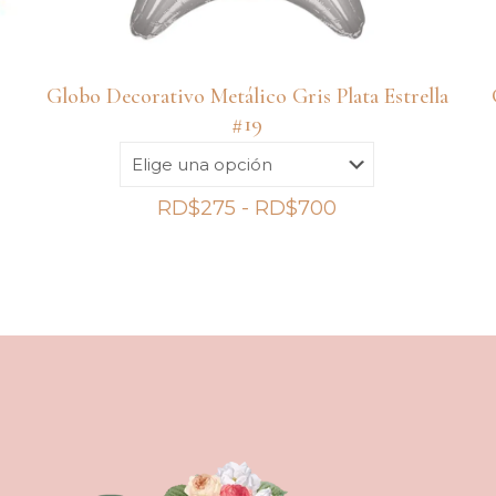
Globo Decorativo Metálico Gris Plata Estrella
#19
Rango
RD$
275
-
RD$
700
de
precios:
desde
RD$275
hasta
RD$700