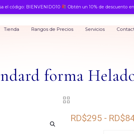
a el código: BIENVENIDO10
Obtén un 10% de descuento en
Tienda
Rangos de Precios
Servicios
Contac
andard forma Helad
RD$
295
-
RD$
8