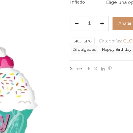
Inflado
Globo
Añadir 
Standard
forma
Categorías:
GLO
Helado
SKU:
6176
HBD
23 pulgadas
Happy Birthday
#23
cantidad
Share