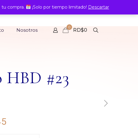
 tu compra.
¡Solo por tiempo limitado!
Descartar
0
to
Nosotros
RD$0
o HBD #23
Rango
45
de