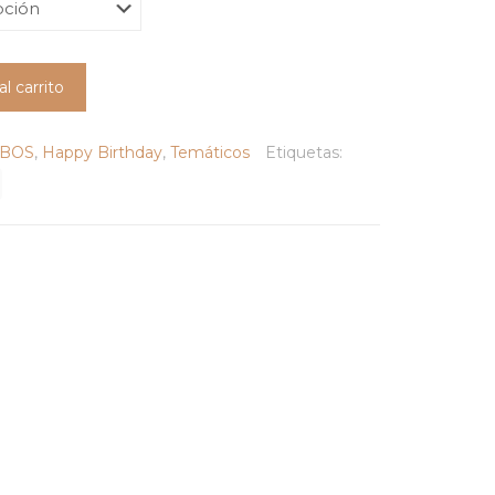
precios:
desde
RD$295
al carrito
hasta
RD$845
BOS
,
Happy Birthday
,
Temáticos
Etiquetas: