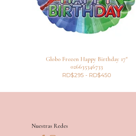
Globo Frozen Happy Birthday 17″
026635346733
Rango
RD$
295
-
RD$
450
de
precios:
desde
RD$295
hasta
RD$450
Nuestras Redes