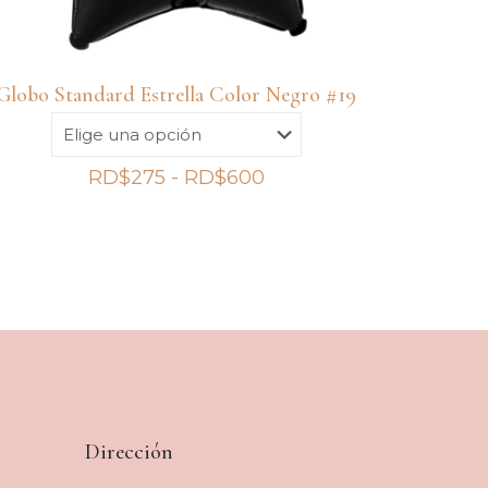
Globo Standard Estrella Color Negro #19
Rango
RD$
275
-
RD$
600
de
precios:
desde
RD$275
hasta
RD$600
Dirección