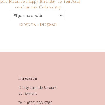
lobo Metálico Happy Birthday To You Azul
con Lunares Colores #17
Rango
RD$
225
-
RD$
650
de
precios:
desde
RD$225
hasta
RD$650
Dirección
C. Fray Juan de Utrera 3
La Romana
Tel: 1-(829)-380-5786