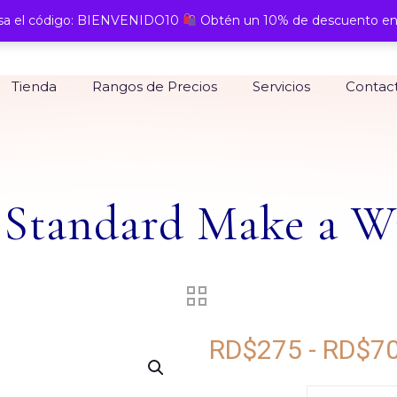
a el código: BIENVENIDO10
Obtén un 10% de descuento en
Tienda
Rangos de Precios
Servicios
Contac
Standard Make a W
RD$
275
-
RD$
7