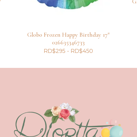
″
G
Globo Frozen Happy Birthday 17″
026635346733
Rango
RD$
295
-
RD$
450
de
precios:
desde
RD$295
hasta
RD$450