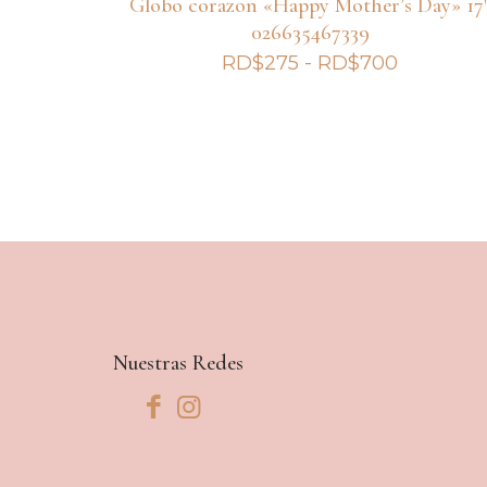
Globo corazon «Happy Mother’s Day» 17
026635467339
Rango
RD$
275
-
RD$
700
de
precios:
desde
RD$275
hasta
RD$700
Nuestras Redes