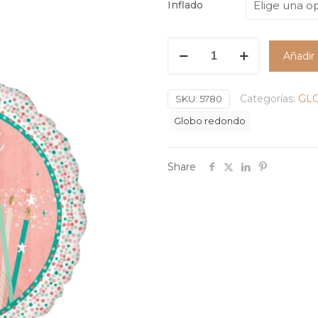
Inflado
Globo
Añadir 
Standard
Make
a
Categorías:
GL
SKU:
5780
Wish
Globo redondo
#17
cantidad
Share