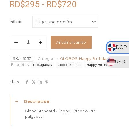
Rango
RD$
295
-
RD$
720
de
precios:
Inflado
desde
RD$295
Globo
Añadir al carrito
Standard
hasta
DOP
"Happy
RD$720
Birthday"
SKU:
6257
Categorías:
GLOBOS
,
Happy Birthday
#17
USD
cantidad
Etiquetas:
17 pulgadas
Globo redondo
Happy Birthday
Share
Descripción
Globo Standard «Happy Birthday» R17
pulgadas