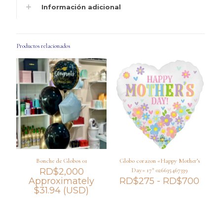
Información adicional
Productos relacionados
Bonche de Globos 01
Globo corazon «Happy Mother’s
RD$
2,000
Day» 17″ 026635467339
Ran
Approximately
RD$
275
-
RD$
700
de
$
31.94
(USD)
preci
desd
RD$