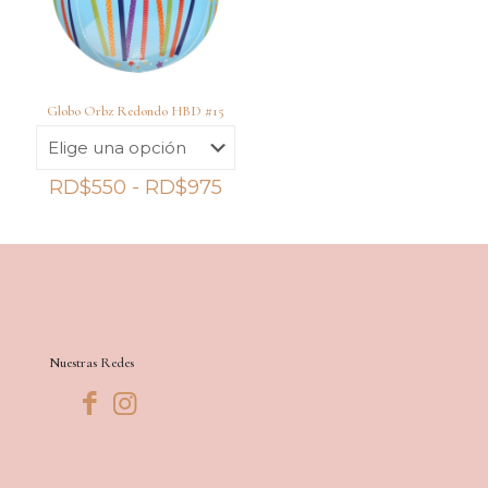
Globo Orbz Redondo HBD #15
Rango
RD$
550
-
RD$
975
de
precios:
desde
RD$550
hasta
RD$975
Nuestras Redes