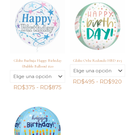
Globo Burbuja Happy Birhtday
Globo Orbz Redondo HBD #15
(Bubble Balloon) #20
Ran
RD$
495
-
RD$
920
Rango
de
RD$
375
-
RD$
875
de
preci
precios:
desd
desde
RD$
RD$375
hast
hasta
RD$
RD$875