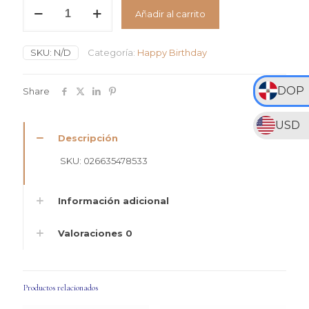
RD$275
Globo
Añadir al carrito
Standard
hasta
Happy
RD$700
Birthday
SKU:
N/D
Categoría:
Happy Birthday
17
Pulgadas
cantidad
DOP
Share
USD
Descripción
SKU: 026635478533
Información adicional
Valoraciones
0
Productos relacionados