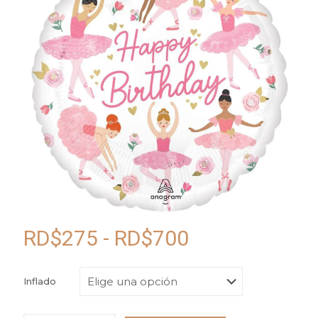
Rango
RD$
275
-
RD$
700
de
precios:
Inflado
desde