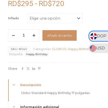
Rango
RD$
295
-
RD$
720
de
precios:
Inflado
desde
RD$295
Globo
Añadir al carrito
Standard
DOP
hasta
Happy
RD$720
Birthday
USD
SKU:
8040
Categorías:
GLOBOS
,
Happy Birthday
#17
cantidad
Etiqueta:
Happy Birthday
Share
Descripción
Globo Standard Happy Birthday 17 pulgadas
Información adicional