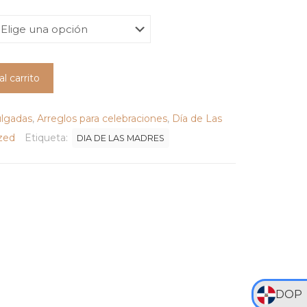
de
precios:
desde
RD$275
al carrito
hasta
RD$700
ulgadas
,
Arreglos para celebraciones
,
Día de Las
zed
Etiqueta:
DIA DE LAS MADRES
DOP