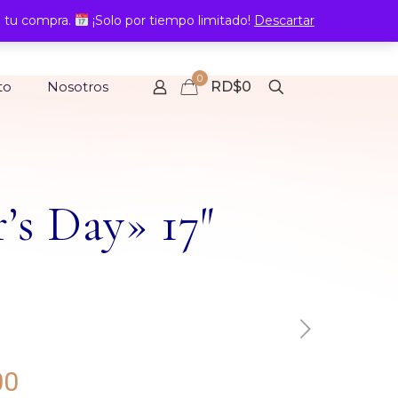
 tu compra.
¡Solo por tiempo limitado!
Descartar
0
to
Nosotros
RD$0
s Day» 17″
Rango
00