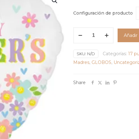
Configuración de producto
Globo
Añadir 
corazon
"Happy
Categorías:
17 p
Mother's
SKU:
N/D
Day"
Madres
,
GLOBOS
,
Uncategori
17"
026635467339
Share
cantidad