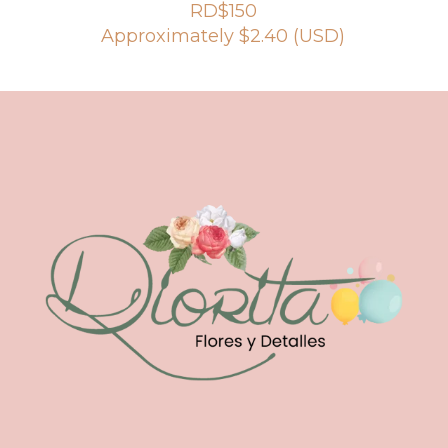
RD$
150
Approximately
$
2.40
(USD)