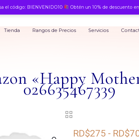
a el código: BIENVENIDO10
Obtén un 10% de descuento en
Tienda
Rangos de Precios
Servicios
Contac
azon «Happy Mother’
026635467339
RD$
275
-
RD$
7