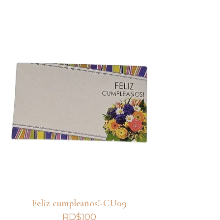
Feliz cumpleaños!-CU09
RD$
100