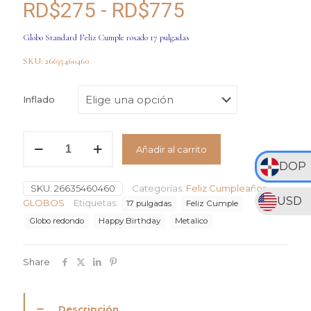
Rango
RD$
275
-
RD$
775
de
Globo Standard Feliz Cumple rosado 17 pulgadas
precios:
SKU: 26635460460
desde
RD$275
Inflado
hasta
RD$775
Globo
Añadir al carrito
Standard
Feliz
DOP
Cumple
SKU:
26635460460
Categorías:
Feliz Cumpleaños
,
rosado
USD
#17
GLOBOS
Etiquetas:
17 pulgadas
Feliz Cumple
cantidad
Globo redondo
Happy Birthday
Metalico
Share
Descripción