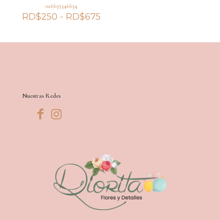
026635346634
Rango
RD$
250
-
RD$
675
de
precios:
desde
RD$250
hasta
RD$675
Nuestras Redes