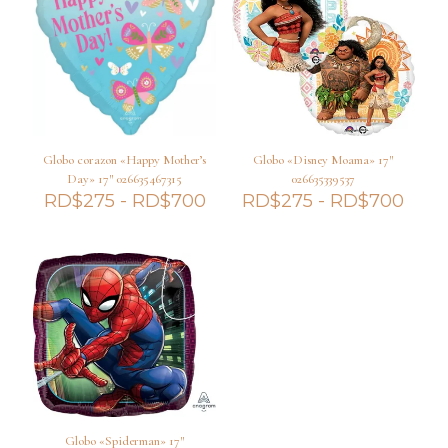
Globo corazon «Happy Mother’s
Globo «Disney Moama» 17″
Day» 17″ 026635467315
026635339537
Rango
Ran
RD$
275
-
RD$
700
RD$
275
-
RD$
700
de
de
precios:
preci
desde
desd
RD$275
RD$
hasta
hast
RD$700
RD$
Globo «Spiderman» 17″