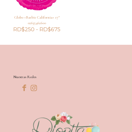
Globo «Barbie California» 17″
02635462600
Rango
RD$
250
-
RD$
675
de
precios:
desde
RD$250
hasta
RD$675
Nuestras Redes