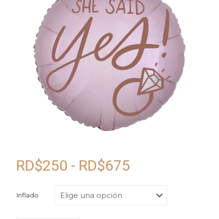
Rango
RD$
250
-
RD$
675
de
precios:
Inflado
desde