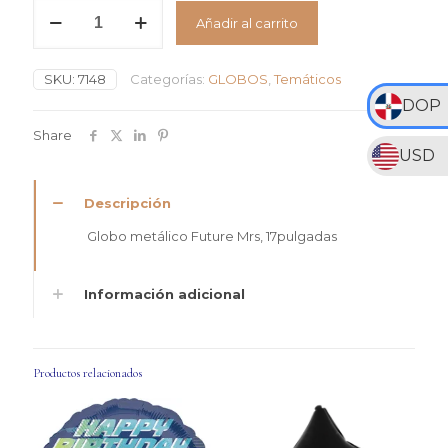
RD$250
Globo
Añadir al carrito
Metálico
hasta
Future
RD$675
Mrs
SKU:
7148
Categorías:
GLOBOS
,
Temáticos
#17
cantidad
DOP
Share
USD
Descripción
Globo metálico Future Mrs, 17pulgadas
Información adicional
Productos relacionados