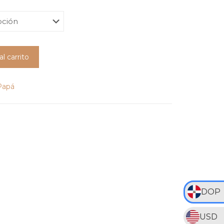
de
precios:
desde
RD$350
al carrito
hasta
RD$775
Papá
DOP
USD