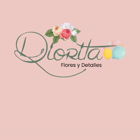
RD$350
hasta
RD$775