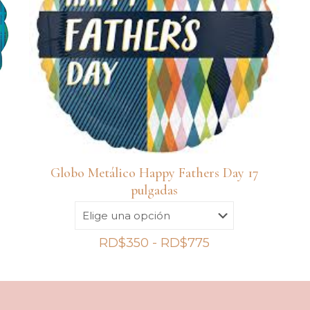
Globo Metálico Happy Fathers Day 17
pulgadas
Rango
RD$
350
-
RD$
775
de
precios:
desde