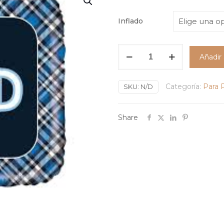
Inflado
Globo
Añadir 
Metálico
Cuadrado
Categoría:
Para 
Best
SKU:
N/D
Dad
Ever
Share
18
Pulgadas
cantidad