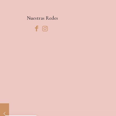
RD$350
hasta
RD$775
Nuestras Redes