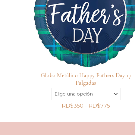
Globo Metálico Happy Fathers Day 17
Pulgadas
Rango
RD$
350
-
RD$
775
de
precios:
desde