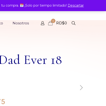
 tu compra.
¡Solo por tiempo limitado!
Descartar
0
to
Nosotros
RD$0
Dad Ever 18
Rango
75