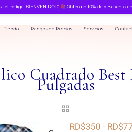
a el código: BIENVENIDO10
Obtén un 10% de descuento en
Tienda
Rangos de Precios
Servicios
Contac
lico Cuadrado Best 
Pulgadas
RD$
350
-
RD$
7