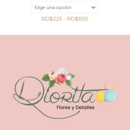
Rango
RD$
225
-
RD$
650
de
precios:
desde
RD$225
hasta
RD$650