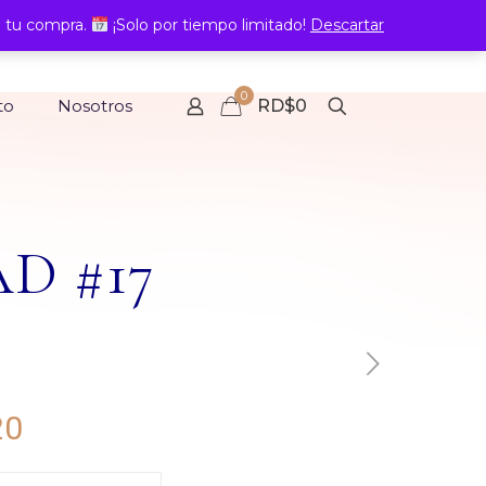
 tu compra.
¡Solo por tiempo limitado!
Descartar
0
to
Nosotros
RD$0
AD #17
Rango
20
de