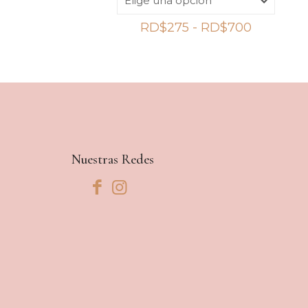
Rango
RD$
275
-
RD$
700
de
precios:
desde
RD$275
hasta
RD$700
Nuestras Redes