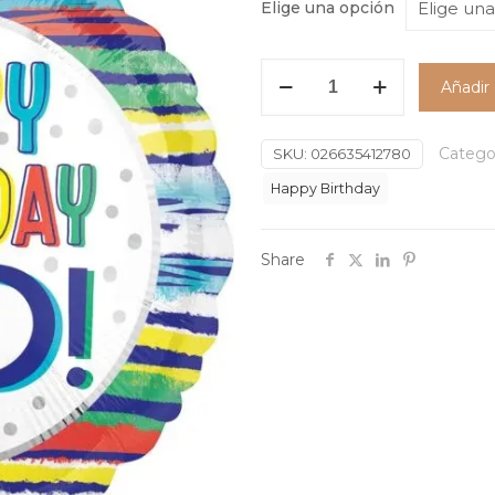
Elige una opción
Globo
Añadir 
Happy
Birthday
DAD
Catego
SKU:
026635412780
#17
Happy Birthday
cantidad
Share