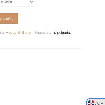
precios:
desde
RD$375
al carrito
hasta
RD$820
ría:
Happy Birthday
Etiquetas:
17 pulgadas
DOP