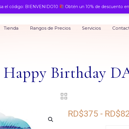
a el código: BIENVENIDO10
Obtén un 10% de descuento en
Tienda
Rangos de Precios
Servicios
Contac
 Happy Birthday D
RD$
375
-
RD$
8