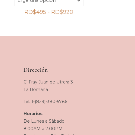
Rango
RD$
495
-
RD$
920
de
precios:
desde
RD$495
hasta
RD$920
Dirección
C. Fray Juan de Utrera 3
La Romana
Tel: 1-(829)-380-5786
Horarios
De Lunes a Sàbado
8:00AM a 7:00PM