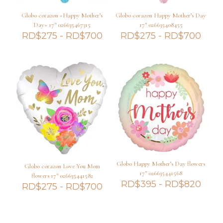
Globo corazon «Happy Mother’s
Globo corazon Happy Mother’s Day
Day» 17″ 026635467315
17″ 026635408455
Rango
Ran
RD$
275
-
RD$
700
RD$
275
-
RD$
700
de
de
precios:
preci
desde
desd
RD$275
RD$
hasta
hast
RD$700
RD$
Globo Happy Mother’s Day flowers
Globo corazon Love You Mom
17″ 026635441568
flowers 17″ 026635441582
Ran
RD$
395
-
RD$
820
Rango
RD$
275
-
RD$
700
de
de
preci
precios:
desd
desde
RD$