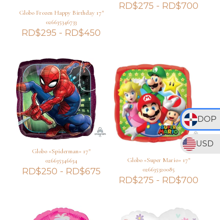
Ran
RD$
275
-
RD$
700
Globo Frozen Happy Birthday 17″
de
026635346733
preci
Rango
RD$
295
-
RD$
450
desd
de
RD$
precios:
hast
desde
RD$
RD$295
hasta
RD$450
DOP
USD
Globo «Spiderman» 17″
Globo «Super Mario» 17″
026635346634
Rango
026635320085
RD$
250
-
RD$
675
Ran
de
RD$
275
-
RD$
700
de
precios:
preci
desde
desd
RD$250
RD$
hasta