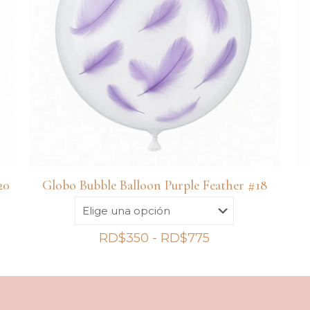
20
Globo Bubble Balloon Purple Feather #18
Rango
RD$
350
-
RD$
775
de
precios:
desde
RD$350