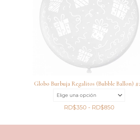
Globo Burbuja Regalitos (Bubble Ballon) #
Rango
RD$
350
-
RD$
850
de
precios:
desde
RD$350