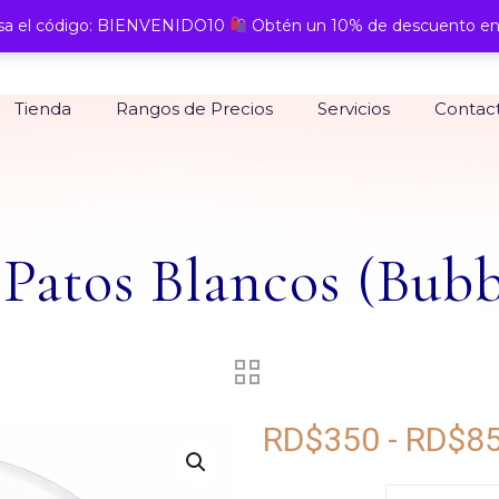
a el código: BIENVENIDO10
Obtén un 10% de descuento en
Tienda
Rangos de Precios
Servicios
Contac
Patos Blancos (Bubb
RD$
350
-
RD$
8