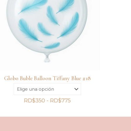
Globo Buble Balloon Tiffany Blue #18
Rango
RD$
350
-
RD$
775
de
precios:
desde
RD$350