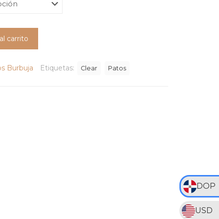
precios:
desde
RD$350
al carrito
hasta
RD$850
s Burbuja
Etiquetas:
Clear
Patos
DOP
USD