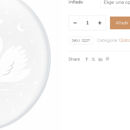
Inflado
Globo
Añadir 
Burbuja
Patos
Blancos
Categoría:
Globo
SKU:
3227
(Bubble
Balloon)
Share
#20
cantidad