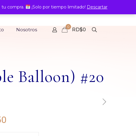
 tu compra.
¡Solo por tiempo limitado!
Descartar
0
to
Nosotros
RD$0
le Balloon) #20
Rango
50
de