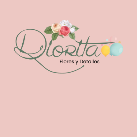
hasta
RD$775