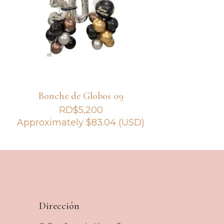
Bonche de Globos 09
RD$
5,200
Approximately
$
83.04
(USD)
Dirección