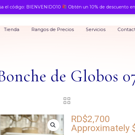
a el código: BIENVENIDO10
Obtén un 10% de descuento en
Tienda
Rangos de Precios
Servicios
Contac
Bonche de Globos 0
RD$
2,700
Approximately