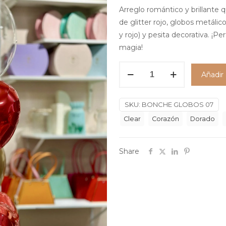
Arreglo romántico y brillante 
de glitter rojo, globos metáli
y rojo) y pesita decorativa. ¡P
magia!
Bonche
Añadir 
de
Globos
07
SKU:
BONCHE GLOBOS 07
cantidad
Clear
Corazón
Dorado
Share