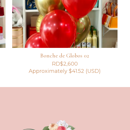
Bonche de Globos 02
RD$
2,600
Approximately
$
41.52
(USD)