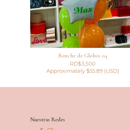
Bonche de Globos 04
RD$
3,500
Approximately
$
55.89
(USD)
Nuestras Redes