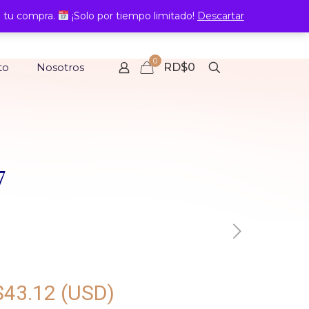
 tu compra.
¡Solo por tiempo limitado!
Descartar
0
to
Nosotros
RD$0
7
$
43.12
(USD)