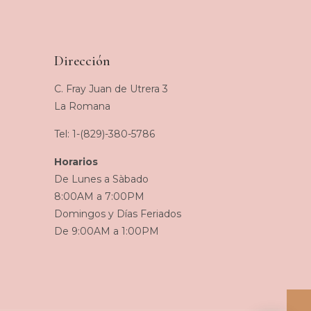
RD$275
hasta
RD$700
Dirección
C. Fray Juan de Utrera 3
La Romana
Tel: 1-(829)-380-5786
Horarios
De Lunes a Sàbado
8:00AM a 7:00PM
Domingos y Días Feriados
De 9:00AM a 1:00PM