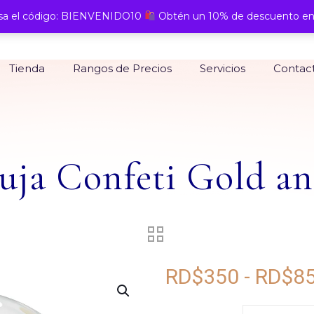
a el código: BIENVENIDO10
Obtén un 10% de descuento en
Tienda
Rangos de Precios
Servicios
Contac
ja Confeti Gold an
RD$
350
-
RD$
8