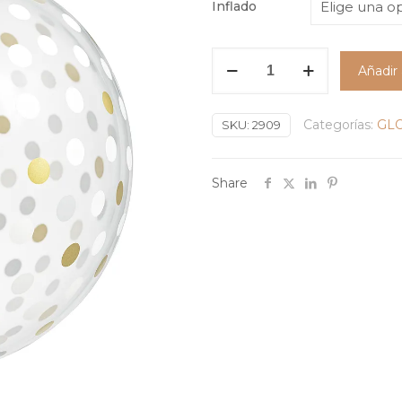
Inflado
Globo
Añadir 
Burbuja
Confeti
Gold
Categorías:
GL
SKU:
2909
and
Silver
Share
#18
cantidad