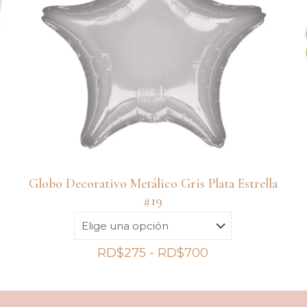
Globo Decorativo Metálico Gris Plata Estrella
#19
Rango
RD$
275
-
RD$
700
de
precios:
desde