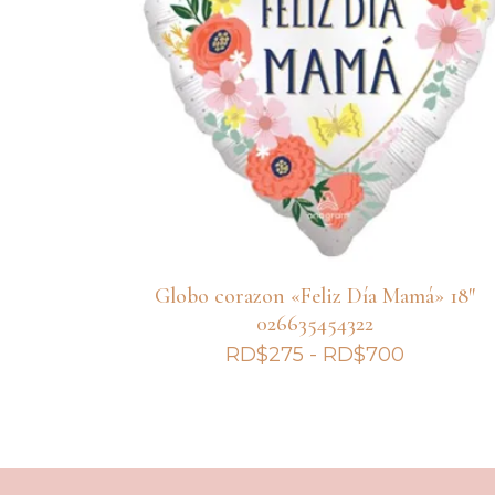
Globo corazon «Feliz Día Mamá» 18″
026635454322
Rango
RD$
275
-
RD$
700
de
precios:
desde
RD$275
hasta