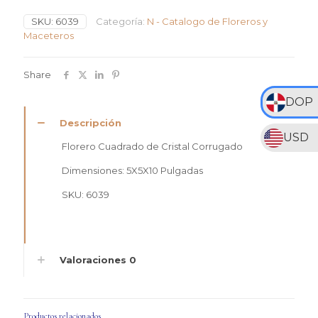
Cristal
SKU:
6039
Categoría:
N - Catalogo de Floreros y
Corrugado
Maceteros
cantidad
Share
DOP
Descripción
USD
Florero Cuadrado de Cristal Corrugado
Dimensiones: 5X5X10 Pulgadas
SKU: 6039
Valoraciones
0
Productos relacionados