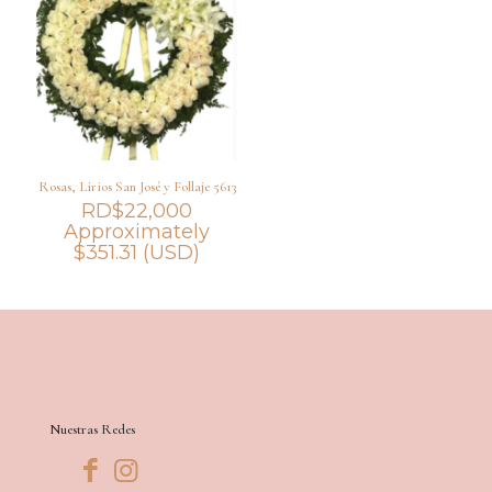
Rosas, Lirios San José y Follaje 5613
RD$
22,000
Approximately
$
351.31
(USD)
Nuestras Redes