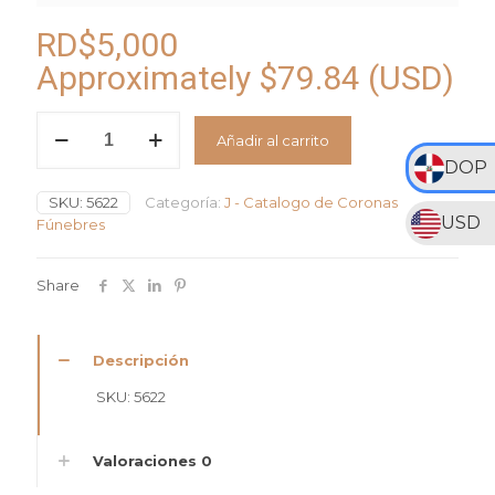
RD$
5,000
Approximately
$
79.84
(USD)
Corona
Añadir al carrito
Fúnebre
de
DOP
Rosas
SKU:
5622
Categoría:
J - Catalogo de Coronas
y
USD
Fúnebres
Lirios
5622
cantidad
Share
Descripción
SKU: 5622
Valoraciones
0