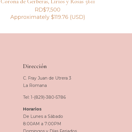
Corona de Gerberas, Lirios y Rosas 5611
RD$
7,500
Approximately
$
119.76
(USD)
Dirección
C. Fray Juan de Utrera 3
La Romana
Tel: 1-(829)-380-5786
Horarios
De Lunes a Sàbado
8:00AM a 7:00PM
Domingos y Días Feriados