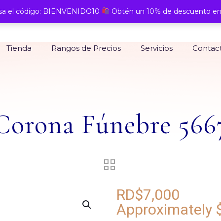
a el código: BIENVENIDO10
Obtén un 10% de descuento en
Tienda
Rangos de Precios
Servicios
Contac
Corona Fúnebre 566
RD$
7,000
Approximately