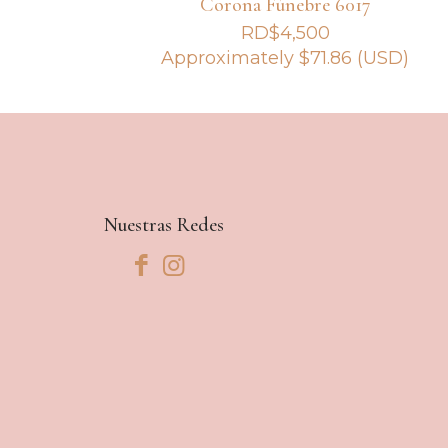
Corona Fúnebre 6017
RD$
4,500
Approximately
$
71.86
(USD)
Nuestras Redes