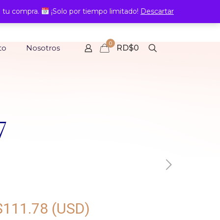
 tu compra.
¡Solo por tiempo limitado!
Descartar
0
to
Nosotros
RD$0
7
$
111.78
(USD)