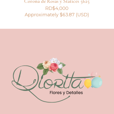
Corona de Rosas y Statices 5625
RD$
4,000
Approximately
$
63.87
(USD)