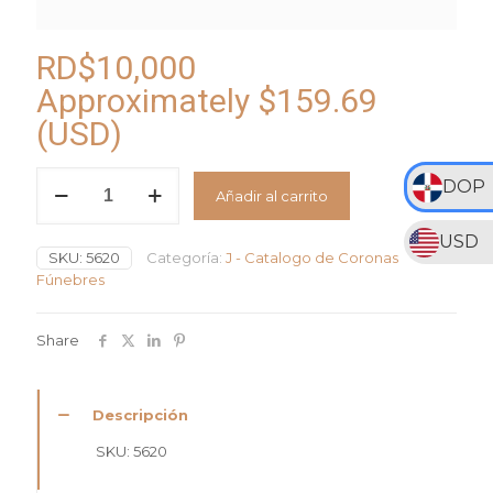
RD$
10,000
Approximately
$
159.69
(USD)
Corona
DOP
Añadir al carrito
Circular
con
Pompones,
USD
SKU:
5620
Categoría:
J - Catalogo de Coronas
Lirios
Fúnebres
y
Rosas
5620
Share
cantidad
Descripción
SKU: 5620