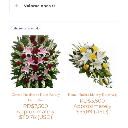
Valoraciones
0
Productos relacionados
Corona Fúnebre de Rosas Rojas y
Ramo Fúnebre Lirios y Rosas 5623
Lirios 5621
RD$
3,500
RD$
7,500
Approximately
Approximately
$
55.89
(USD)
$
119.76
(USD)