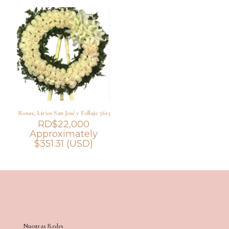
Rosas, Lirios San José y Follaje 5613
RD$
22,000
Approximately
$
351.31
(USD)
Nuestras Redes