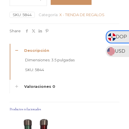
Circulo
Acrilico
SKU:
5844
Categoría:
X - TIENDA DE REGALOS
Feliz
Cumpleaños
Rosas
Share
y
DOP
Hojas
cantidad
Descripción
USD
Dimensiones: 3.5 pulgadas
SKU: 5844
Valoraciones
0
Productos relacionados