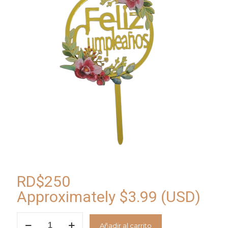
RD$
250
Approximately
$
3.99
(USD)
Cake
Añadir al carrito
Topper