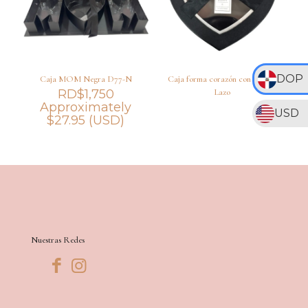
DOP
Caja MOM Negra D77-N
Caja forma corazón con Tapa y
RD$
1,750
Lazo
Approximately
USD
$
27.95
(USD)
Nuestras Redes