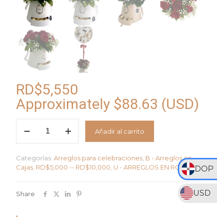
RD$
5,550
Approximately
$
88.63
(USD)
Caja
Añadir al carrito
Pasión
en
Rojo
Categorías:
Arreglos para celebraciones
,
B - Arreglos en
cantidad
Cajas
,
RD$5,000 -- RD$10,000
,
U - ARREGLOS EN ROJO
DOP
USD
Share