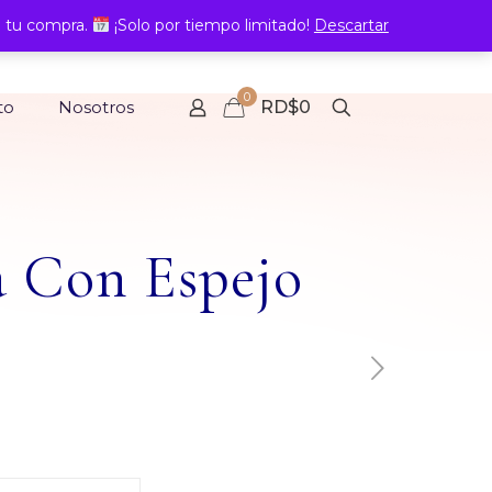
 tu compra.
¡Solo por tiempo limitado!
Descartar
0
to
Nosotros
RD$0
a Con Espejo