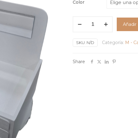
Color
Caja
Añadir 
Forma
Gavetero
Categoría:
M - C
En
SKU:
N/D
Madera
Con
Share
Espejo
cantidad