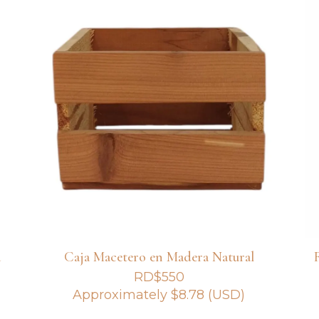
a
Caja Macetero en Madera Natural
RD$
550
Approximately
$
8.78
(USD)