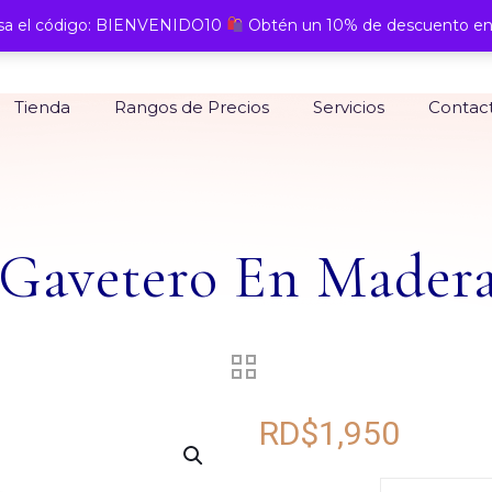
a el código: BIENVENIDO10
Obtén un 10% de descuento en
Tienda
Rangos de Precios
Servicios
Contac
Gavetero En Mader
RD$
1,950