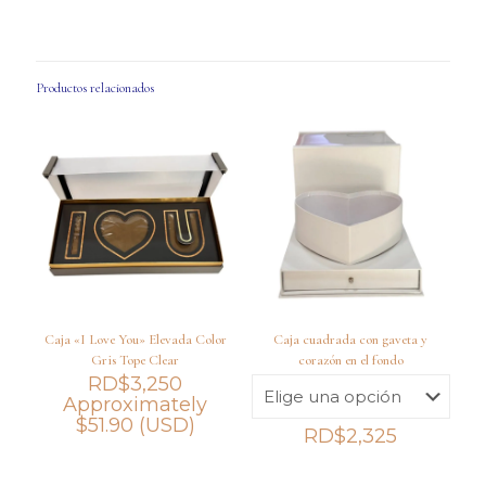
Productos relacionados
Caja «I Love You» Elevada Color
Caja cuadrada con gaveta y
Gris Tope Clear
corazón en el fondo
RD$
3,250
Approximately
$
51.90
(USD)
RD$
2,325