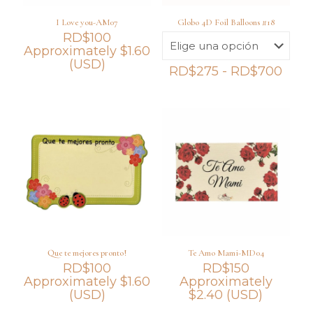
I Love you-AM07
Globo 4D Foil Balloons #18
RD$
100
Approximately
$
1.60
(USD)
Ran
RD$
275
-
RD$
700
de
preci
desd
RD$
hast
RD$
Que te mejores pronto!
Te Amo Mami-MD04
RD$
100
RD$
150
Approximately
$
1.60
Approximately
(USD)
$
2.40
(USD)