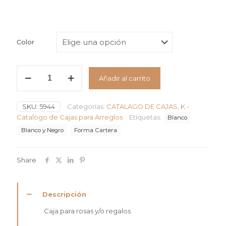
Color
Caja
Añadir al carrito
forma
cartera
en
SKU:
5944
Categorías:
CATALAGO DE CAJAS
,
K -
piel
blanca
Catalogo de Cajas para Arreglos
Etiquetas:
Blanco
y
Blanco y Negro
Forma Cartera
negra
con
mangas
Share
D79-
N
cantidad
Descripción
Caja para rosas y/o regalos