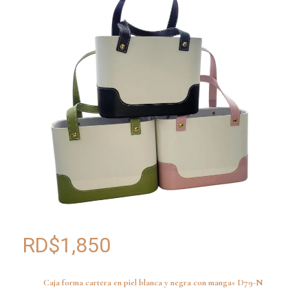
RD$
1,850
Caja forma cartera en piel blanca y negra con mangas D79-N