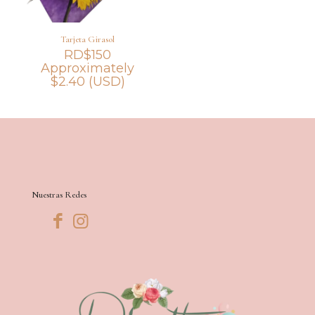
Tarjeta Girasol
RD$
150
Approximately
$
2.40
(USD)
Nuestras Redes