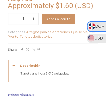
Approximately
$
1.60
(USD)
Que
Añadir al carrito
te
mejores
DOP
pronto!
Categorías:
Arreglos para celebraciones
,
Que Te Mejores
cantidad
Pronto
,
Tarjetas dedicatorias
USD
Share
Descripción
Tarjeta una hoja 2×3.5 pulgadas.
Productos relacionados