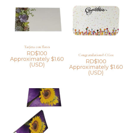
Tarjeta con flores
RD$
100
Congratulations!-CG01
Approximately
$
1.60
RD$
100
(USD)
Approximately
$
1.60
(USD)