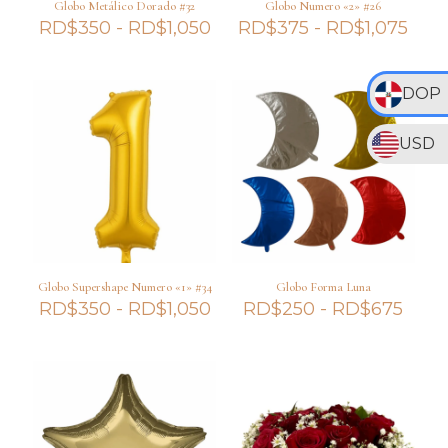
Globo Metálico Dorado #32
Globo Numero «2» #26
Rango
Ran
RD$
350
-
RD$
1,050
RD$
375
-
RD$
1,075
de
de
precios:
prec
desde
des
DOP
RD$350
RD$
hasta
hast
RD$1,050
RD$
USD
Globo Supershape Numero «1» #34
Globo Forma Luna
Rango
Ran
RD$
350
-
RD$
1,050
RD$
250
-
RD$
675
de
de
precios:
preci
desde
desd
RD$350
RD$
hasta
hast
RD$1,050
RD$