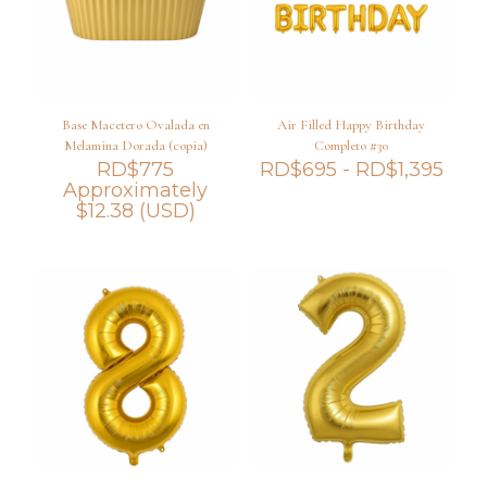
Base Macetero Ovalada en
Air Filled Happy Birthday
Melamina Dorada (copia)
Completo #30
Ran
RD$
775
RD$
695
-
RD$
1,395
de
Approximately
prec
$
12.38
(USD)
des
RD$
hast
RD$1