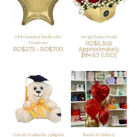
Globo Standard Estrella color
Arreglo Pasion Dorada
Dorado #19
RD$
5,300
Rango
RD$
275
-
RD$
700
Approximately
de
$
84.63
(USD)
precios:
desde
RD$275
hasta
RD$700
Osito de Graduación. 7 pulgadas
Bonche de Globos 07