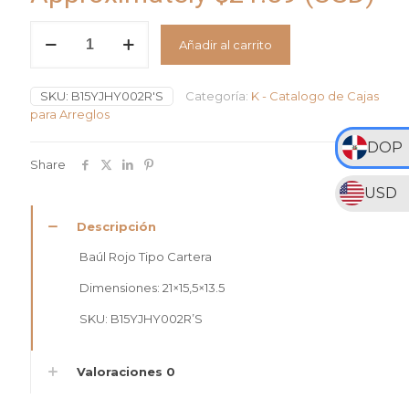
Baúl
Añadir al carrito
Rojo
Tipo
Cartera
SKU:
B15YJHY002R'S
Categoría:
K - Catalogo de Cajas
cantidad
para Arreglos
DOP
Share
USD
Descripción
Baúl Rojo Tipo Cartera
Dimensiones: 21×15,5×13.5
SKU: B15YJHY002R’S
Valoraciones
0