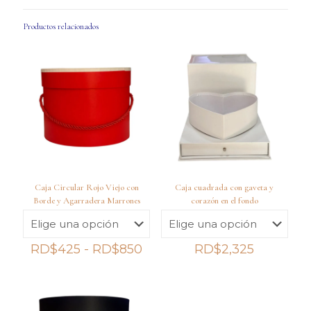
Productos relacionados
Caja Circular Rojo Viejo con
Caja cuadrada con gaveta y
Borde y Agarradera Marrones
corazón en el fondo
Rango
RD$
425
-
RD$
850
RD$
2,325
de
precios:
desde
RD$425