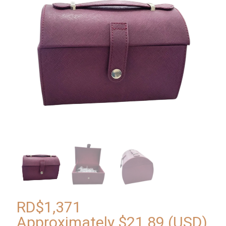
RD$
1,371
Approximately
$
21.89
(USD)