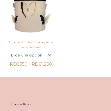
hasta
RD$850
Caja circular blanca con negro con
cortes mariposas
Rango
RD$
550
-
RD$
1,250
de
precios:
desde
RD$550
hasta
RD$1,250
Nuestras Redes