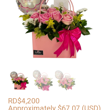
RD$
4,200
Approximately
$
67.07
(USD)