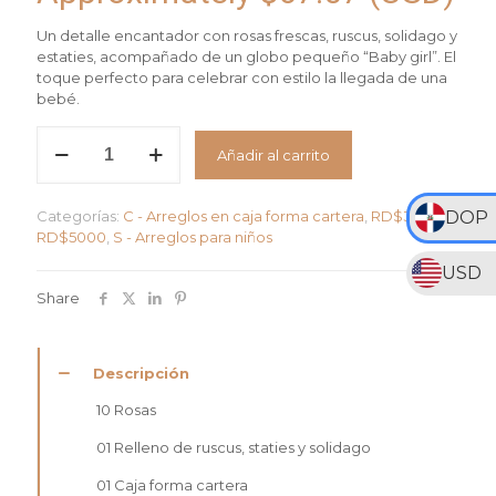
Un detalle encantador con rosas frescas, ruscus, solidago y
estaties, acompañado de un globo pequeño “Baby girl”. El
toque perfecto para celebrar con estilo la llegada de una
bebé.
Arrgelo
Añadir al carrito
Baby
Pink
cantidad
Categorías:
C - Arreglos en caja forma cartera
,
RD$3000 <
DOP
RD$5000
,
S - Arreglos para niños
USD
Share
Descripción
10 Rosas
01 Relleno de ruscus, staties y solidago
01 Caja forma cartera