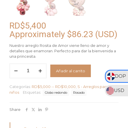
RD$
5,400
Approximately
$
86.23
(USD)
Nuestro arreglo Rosita de Amor viene lleno de amor y
detalles que enamoran. Perfecto para dar la bienvenida a
una princesita.
Arreglo
Añadir al carrito
Rosita
DOP
de
Amor
Categorías:
RD$5,000 -- RD$10,000
,
S - Arreglos para
cantidad
USD
niños
Etiquetas:
Globo redondo
Rosado
Share