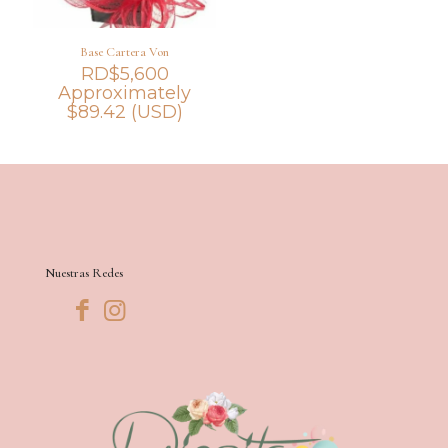
Base Cartera Von
RD$
5,600
Approximately
$
89.42
(USD)
Nuestras Redes