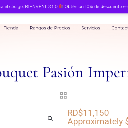
a el código: BIENVENIDO10
Obtén un 10% de descuento en
Tienda
Rangos de Precios
Servicios
Contac
uquet Pasión Imper
RD$
11,150
Approximately