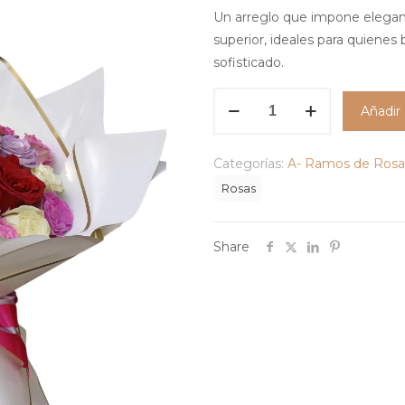
Un arreglo que impone elegan
superior, ideales para quienes
sofisticado.
Bouquet
Añadir 
Pasión
Imperial
Categorías:
A- Ramos de Rosa
cantidad
Rosas
Share