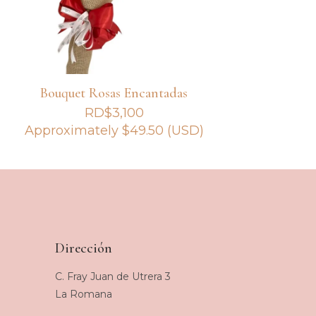
Bouquet Rosas Encantadas
RD$
3,100
Approximately
$
49.50
(USD)
Dirección
C. Fray Juan de Utrera 3
La Romana