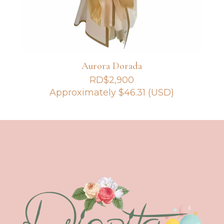
Aurora Dorada
RD$
2,900
Approximately
$
46.31
(USD)