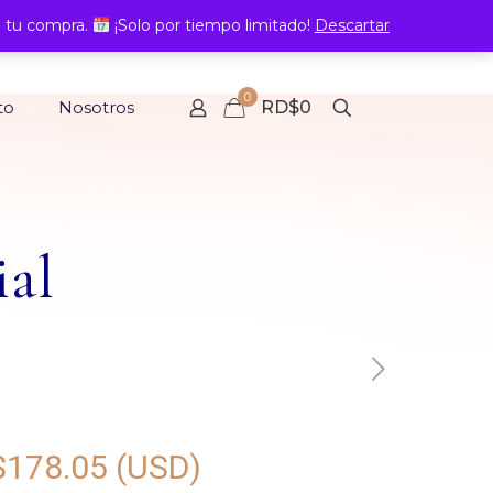
 tu compra.
¡Solo por tiempo limitado!
Descartar
0
to
Nosotros
RD$0
ial
$
178.05
(USD)