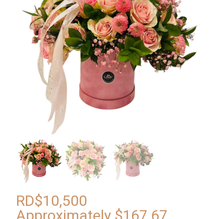
RD$
10,500
Approximately
$
167.67