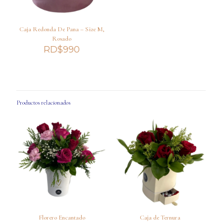
Caja Redonda De Pana – Size M,
Rosado
RD$
990
Productos relacionados
Florero Encantado
Caja de Ternura