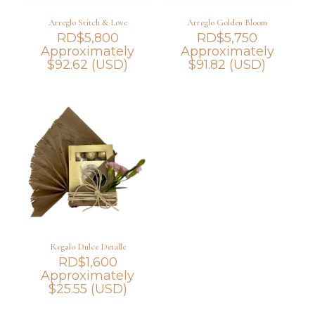
Arreglo Stitch & Love
Arreglo Golden Bloom
RD$
5,800
RD$
5,750
Approximately
Approximately
$
92.62
(USD)
$
91.82
(USD)
Regalo Dulce Detalle
RD$
1,600
Approximately
$
25.55
(USD)