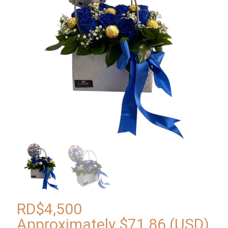
RD$
4,500
Approximately
$
71.86
(USD)