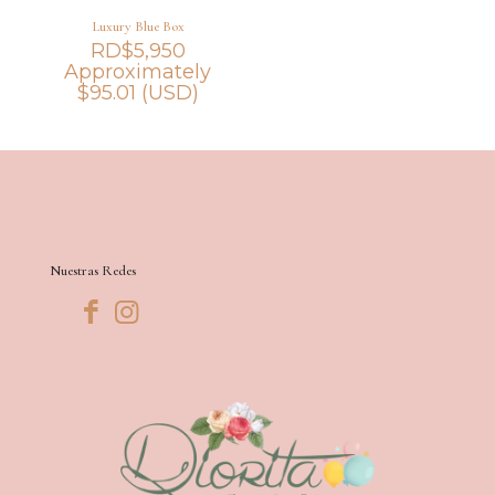
Luxury Blue Box
RD$
5,950
Approximately
$
95.01
(USD)
Nuestras Redes