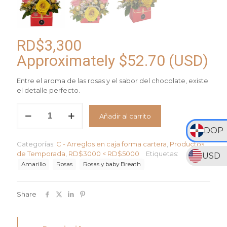
RD$
3,300
Approximately
$
52.70
(USD)
Entre el aroma de las rosas y el sabor del chocolate, existe
el detalle perfecto.
Arreglo
Añadir al carrito
Dulce
Brisa
DOP
cantidad
Categorías:
C - Arreglos en caja forma cartera
,
Productos
de Temporada
,
RD$3000 < RD$5000
Etiquetas:
USD
Amarillo
Rosas
Rosas y baby Breath
Share