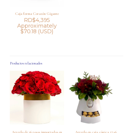
Caja forma Corazón Gigante
RD$
4,395
Approximately
$
70.18
(USD)
Productos relacionados
Arreglo de 36 rosas importadas en
Arreglo en caja cónica 5746