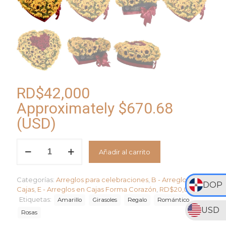
RD$
42,000
Approximately
$
670.68
(USD)
Arreglo
Añadir al carrito
Corazón
Radiante
cantidad
Categorías:
Arreglos para celebraciones
,
B - Arreglos en
DOP
Cajas
,
E - Arreglos en Cajas Forma Corazón
,
RD$20,000 +
Etiquetas:
Amarillo
Girasoles
Regalo
Romántico
USD
Rosas