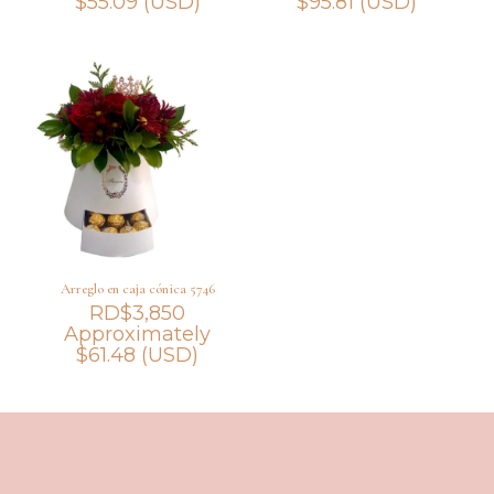
$
55.09
(USD)
$
95.81
(USD)
Arreglo en caja cónica 5746
RD$
3,850
Approximately
$
61.48
(USD)