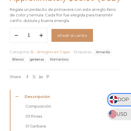
Regala un pedacito de primavera con este arreglo lleno
de color y ternura. Cada flor fue elegida para transmitir
cariño, dulzura y buena energía.
Arreglo
Añadir al carrito
Color
de
Vida
Categoría:
B - Arreglos en Cajas
Etiquetas:
cantidad
Amarillo
Blanco
gerberas
Romántico
Share
Descripción
DOP
Composición:
USD
05 Rosas
01 Gerbera