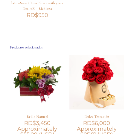
lazo «Sweet Time Share with you»
D22-AZ – Mediana
RD$
950
Productos relacionados
Brillo Natural
Dulce Tentación
RD$
3,450
RD$
6,000
Approximately
Approximately