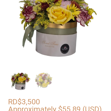
RD$
3,500
Approximately
$
55.89
(USD)