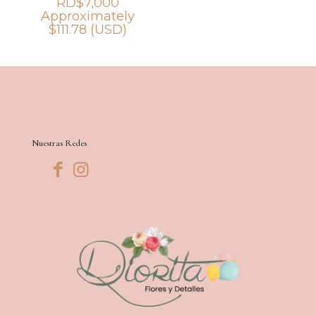
RD$
7,000
Approximately
$
111.78
(USD)
Nuestras Redes