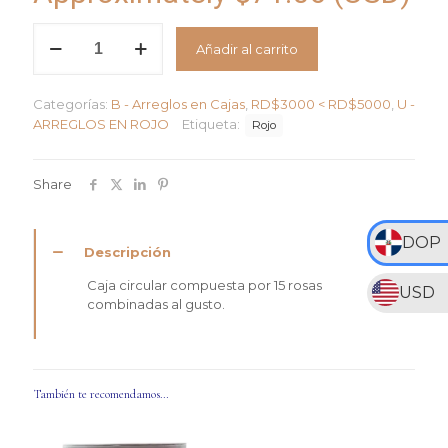
Amor
Añadir al carrito
Intenso
cantidad
Categorías:
B - Arreglos en Cajas
,
RD$3000 < RD$5000
,
U -
ARREGLOS EN ROJO
Etiqueta:
Rojo
Share
DOP
Descripción
Caja circular compuesta por 15 rosas
USD
combinadas al gusto.
También te recomendamos…