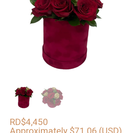
RD$
4,450
Approximately
$
71.06
(USD)