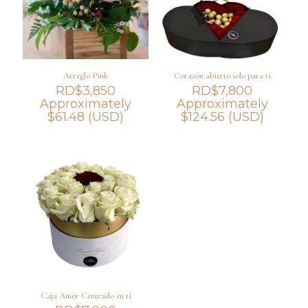
Arreglo Pink
Corazón abierto solo para tí
RD$
3,850
RD$
7,800
Approximately
Approximately
$
61.48
(USD)
$
124.56
(USD)
Caja Amor Centrado en tí