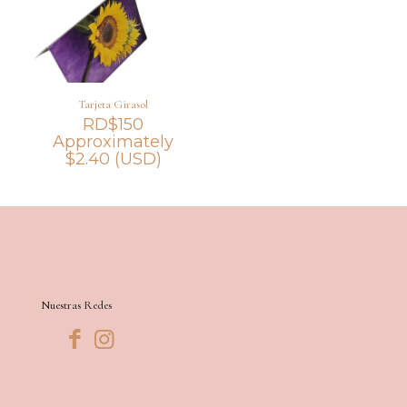
Tarjeta Girasol
RD$
150
Approximately
$
2.40
(USD)
Nuestras Redes