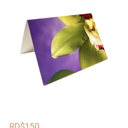
RD$
150