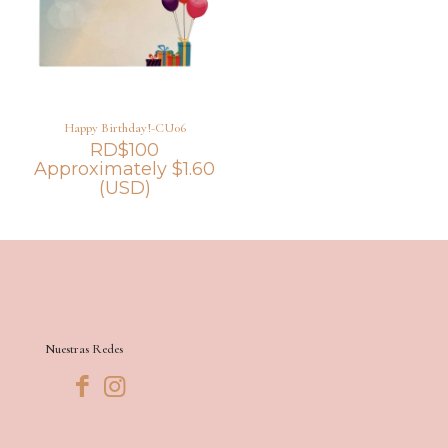
Happy Birthday!-CU06
RD$
100
Approximately
$
1.60
(USD)
Nuestras Redes