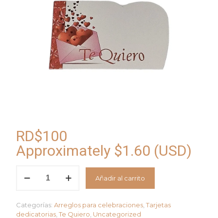
RD$
100
Approximately
$
1.60
(USD)
Tarjeta
Añadir al carrito
Corazones
Te
Quiero-
Categorías:
Arreglos para celebraciones
,
Tarjetas
AM10
dedicatorias
,
Te Quiero
,
Uncategorized
cantidad