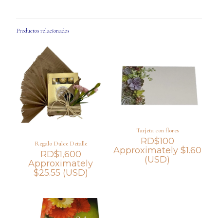
Productos relacionados
Tarjeta con flores
RD$
100
Regalo Dulce Detalle
Approximately
$
1.60
RD$
1,600
(USD)
Approximately
$
25.55
(USD)