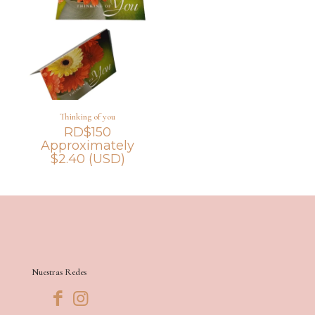
Thinking of you
RD$
150
Approximately
$
2.40
(USD)
Nuestras Redes