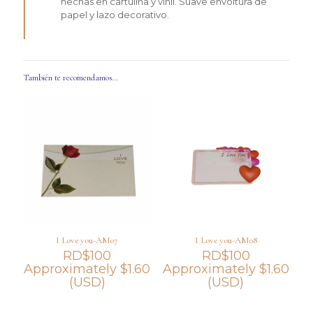
hechas en cartulina y vinil. Suave envoltura de
papel y lazo decorativo.
También te recomendamos…
I Love you-AM07
I Love you-AM08
RD$
100
RD$
100
Approximately
$
1.60
Approximately
$
1.60
(USD)
(USD)