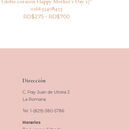
Globo corazon Happy Mother’s Day 17″
026635408455
Rango
RD$
275
-
RD$
700
de
precios:
desde
RD$275
hasta
RD$700
Dirección
C. Fray Juan de Utrera 3
La Romana
Tel: 1-(829)-380-5786
Horarios