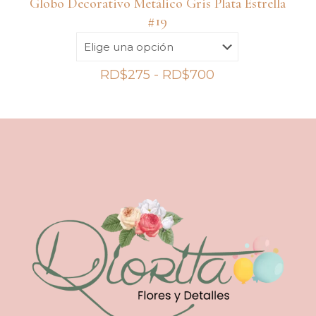
Globo Decorativo Metálico Gris Plata Estrella
#19
Rango
RD$
275
-
RD$
700
de
precios:
desde
RD$275
hasta
RD$700