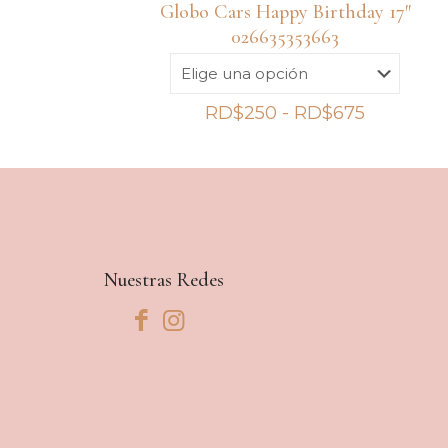
Globo Cars Happy Birthday 17″
026635353663
Rango
RD$
250
-
RD$
675
de
precios:
desde
RD$250
hasta
RD$675
Nuestras Redes