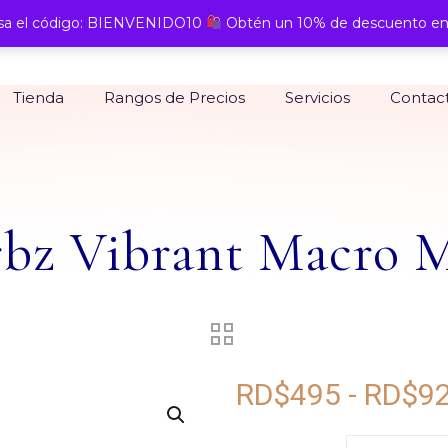
a el código: BIENVENIDO10
Obtén un 10% de descuento en
Tienda
Rangos de Precios
Servicios
Contac
bz Vibrant Macro M
RD$
495
-
RD$
9