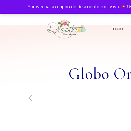
Aprovecha un cupón de descuento exclusivo.
Us
Inicio
Globo Or