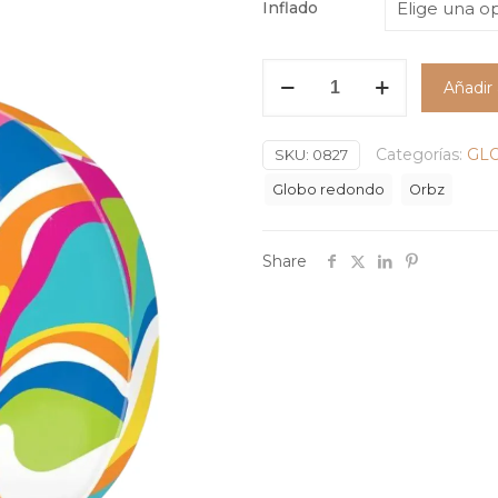
Inflado
Globo
Añadir 
Orbz
Vibrant
Macro
Categorías:
GL
SKU:
0827
Marble
Globo redondo
Orbz
#15
cantidad
Share