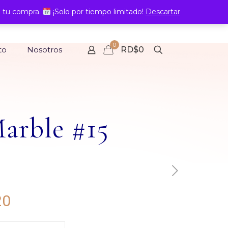
 tu compra.
¡Solo por tiempo limitado!
Descartar
0
to
Nosotros
RD$0
arble #15
Rango
20
de