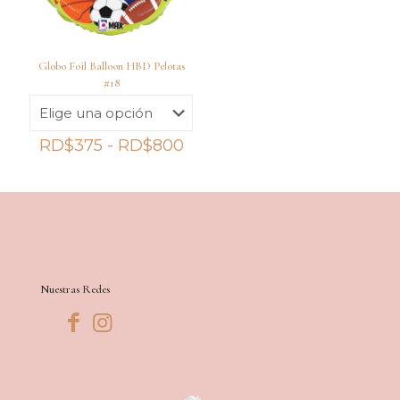
Globo Foil Balloon HBD Pelotas
#18
Rango
RD$
375
-
RD$
800
de
precios:
desde
RD$375
hasta
RD$800
Nuestras Redes