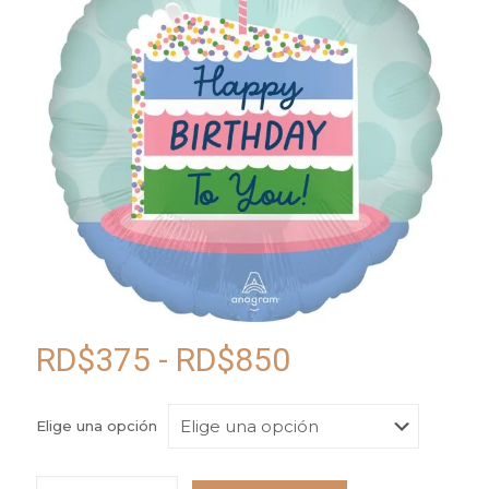
Rango
RD$
375
-
RD$
850
de
precios:
Elige una opción
desde
Globo