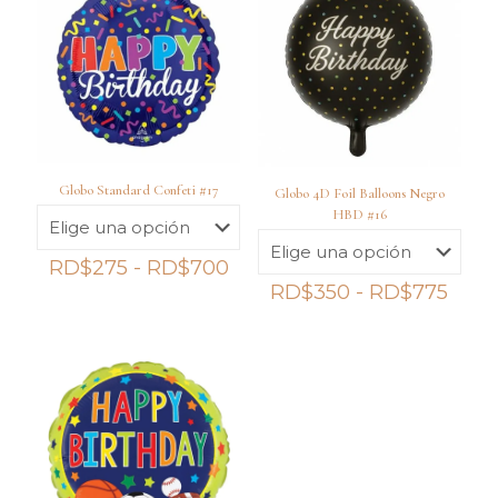
Globo Standard Confeti #17
Globo 4D Foil Balloons Negro
HBD #16
Rango
RD$
275
-
RD$
700
de
Ran
RD$
350
-
RD$
775
precios:
de
desde
preci
RD$275
desd
hasta
RD$
RD$700
hast
RD$