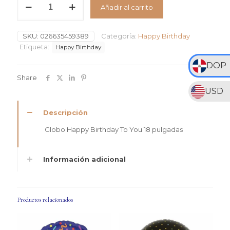
RD$375
Añadir al carrito
Happy
hasta
Birthday
RD$850
To
SKU:
026635459389
Categoría:
Happy Birthday
You
#18
Etiqueta:
Happy Birthday
cantidad
DOP
Share
USD
Descripción
Globo Happy Birthday To You 18 pulgadas
Información adicional
Productos relacionados