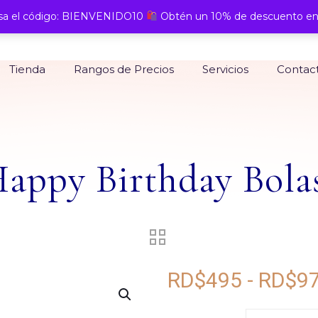
a el código: BIENVENIDO10
Obtén un 10% de descuento en
Tienda
Rangos de Precios
Servicios
Contac
appy Birthday Bolas 
RD$
495
-
RD$
9