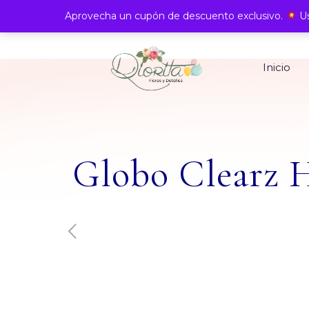
Aprovecha un cupón de descuento exclusivo.
Us
Inicio
Globo Clearz H