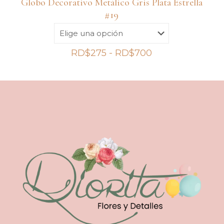
Globo Decorativo Metálico Gris Plata Estrella
#19
Rango
RD$
275
-
RD$
700
de
precios:
desde
RD$275
hasta
RD$700