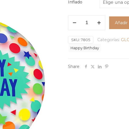
Inflado
Globo
Añadir 
Clearz
Happy
Categorías:
GL
Birthday
SKU:
7805
Bolas
Happy Birthday
y
Estrellas
Share
#18
cantidad