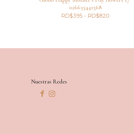
026635441568
Rango
RD$
395
-
RD$
820
de
precios:
desde
RD$395
hasta
RD$820
Nuestras Redes