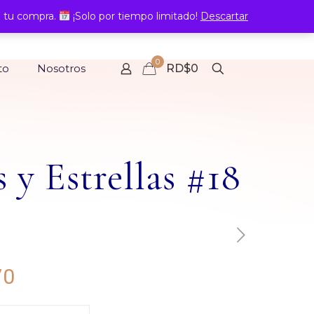
 tu compra.
¡Solo por tiempo limitado!
Descartar
0
to
Nosotros
RD$0
y Estrellas #18
Rango
70
de