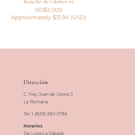
Bonche de Globos 01
RD$
2,000
Approximately
$
31.94
(USD)
Dirección
C. Fray Juan de Utrera 3
La Romana
Tel: 1-(829)-380-5786
Horarios
De Lunes a Sàbado