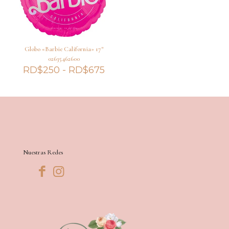
Globo «Barbie California» 17″
02635462600
Rango
RD$
250
-
RD$
675
de
precios:
desde
RD$250
hasta
RD$675
Nuestras Redes