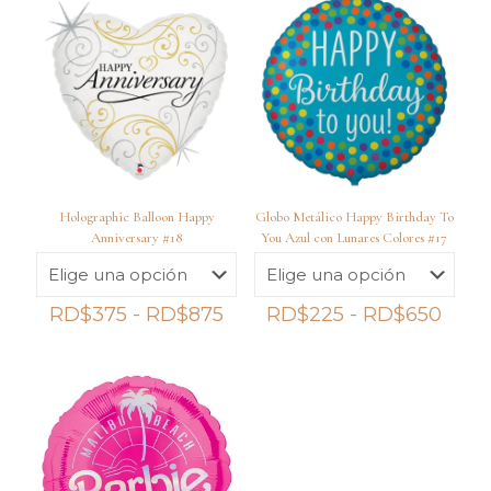
Holographic Balloon Happy
Globo Metálico Happy Birthday To
Anniversary #18
You Azul con Lunares Colores #17
Rango
Ran
RD$
375
-
RD$
875
RD$
225
-
RD$
650
de
de
precios:
preci
desde
desd
RD$375
RD$
hasta
hast
RD$875
RD$