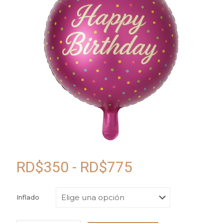
Rango
RD$
350
-
RD$
775
de
precios:
Inflado
desde