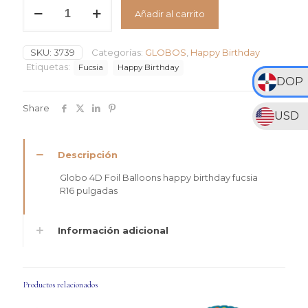
RD$350
Globo
Añadir al carrito
4D
hasta
Foil
RD$775
Balloons
SKU:
3739
Categorías:
GLOBOS
,
Happy Birthday
Happy
Birthday
Etiquetas:
Fucsia
Happy Birthday
Fucsia
DOP
#16
cantidad
Share
USD
Descripción
Globo 4D Foil Balloons happy birthday fucsia
R16 pulgadas
Información adicional
Productos relacionados