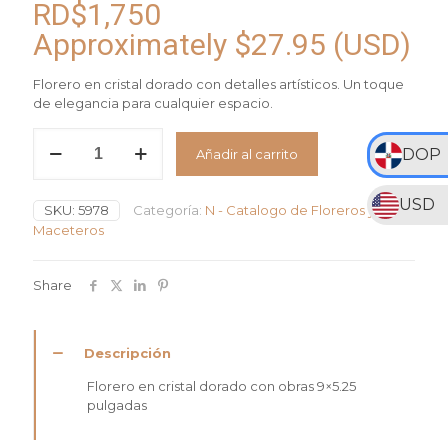
RD$
1,750
Approximately
$
27.95
(USD)
Florero en cristal dorado con detalles artísticos. Un toque
de elegancia para cualquier espacio.
Florero
DOP
Añadir al carrito
en
Cristal
Dorado
USD
SKU:
5978
Categoría:
N - Catalogo de Floreros y
con
Maceteros
Obras
cantidad
Share
Descripción
Florero en cristal dorado con obras 9×5.25
pulgadas