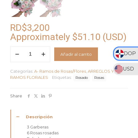
RD$
3,200
Approximately
$
51.10
(USD)
Dulce
DOP
Añadir al carrito
Primavera
cantidad
USD
Categorías:
A- Ramos de Rosas/Flores
,
ARREGLOS Y
RAMOS FLORALES
Etiquetas:
Rosado
Rosas
Share
Descripción
3 Garberas
6 Rosas rosadas