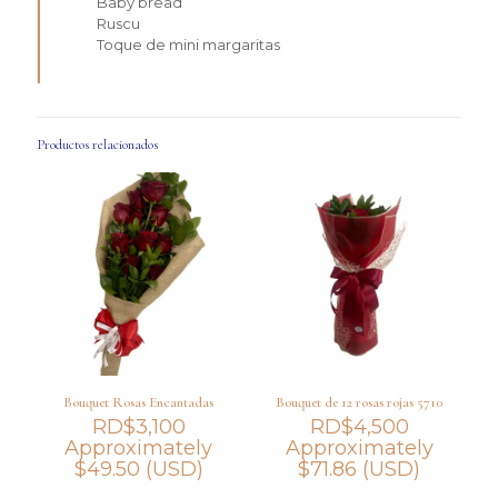
Baby bread
Ruscu
Toque de mini margaritas
Productos relacionados
Bouquet Rosas Encantadas
Bouquet de 12 rosas rojas 5710
RD$
3,100
RD$
4,500
Approximately
Approximately
$
49.50
(USD)
$
71.86
(USD)